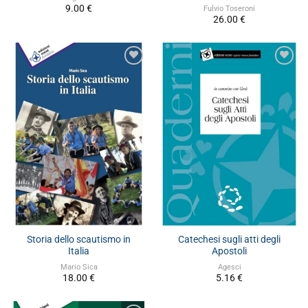
9.00
€
Fulvio Toseroni
26.00
€
Storia dello scautismo in
Catechesi sugli atti degli
Italia
Apostoli
Mario Sica
Agesci
18.00
€
5.16
€