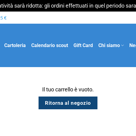
ività sarà ridotta: gli ordini effettuati in quel periodo s
Cartoleria
Calendario scout
Gift Card
Chi siamo
Ne
Il tuo carrello è vuoto.
Ritorna al negozio