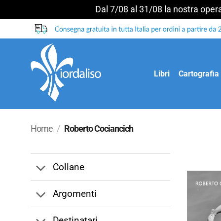
Dal 7/08 al 31/08 la nostra operat
Salta
ai
contenuti
Libri
Cartografia
Home
/
Roberto Cociancich
Collane
Argomenti
Destinatari