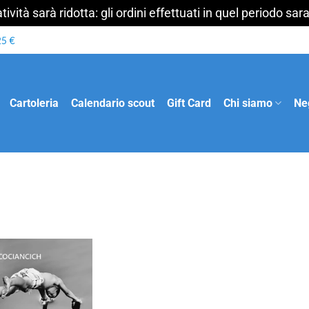
ività sarà ridotta: gli ordini effettuati in quel periodo s
Cartoleria
Calendario scout
Gift Card
Chi siamo
Ne