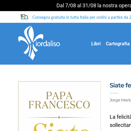
Dal 7/08 al 31/08 la nostra operat
Salta
ai
contenuti
Libri
Cartografia
Siate fel
Jorge Mari
La felicit
sollecitan