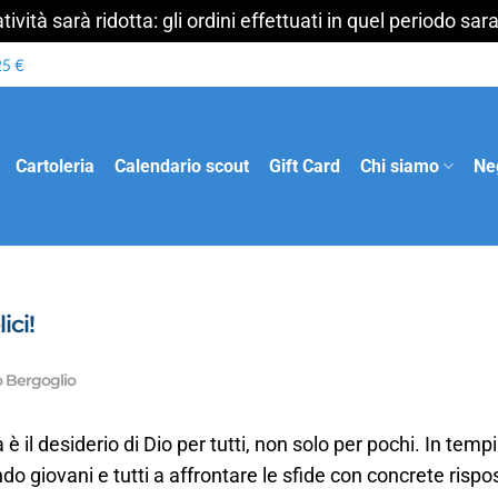
ività sarà ridotta: gli ordini effettuati in quel periodo s
Cartoleria
Calendario scout
Gift Card
Chi siamo
Ne
ici!
o Bergoglio
à è il desiderio di Dio per tutti, non solo per pochi. In tem
do giovani e tutti a affrontare le sfide con concrete rispost