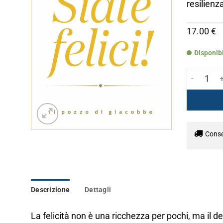
resilienz
17.00
€
Disponib
Siate felic
Conseg
Descrizione
Dettagli
La felicità non è una ricchezza per pochi, ma il des