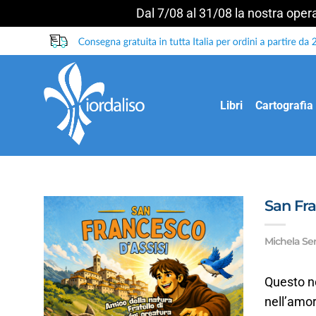
Dal 7/08 al 31/08 la nostra operat
Salta
ai
contenuti
Libri
Cartografia
San Fra
Michela Ser
Questo no
nell’amor