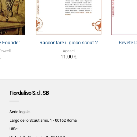
+
e Founder
Raccontare il gioco scout 2
Bevete la
Powell
Agesci
€
11.00
€
Fiordaliso S.r.l. SB
Sede legale:
Largo dello Scautismo, 1 - 00162 Roma
Uffici: