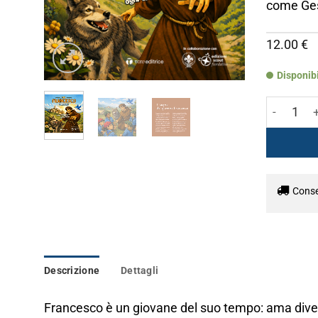
come Gesù
12.00
€
Disponib
San France
Conseg
Descrizione
Dettagli
Francesco è un giovane del suo tempo: ama divert