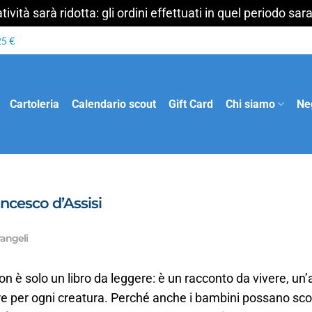
ività sarà ridotta: gli ordini effettuati in quel periodo s
Cartoleria
Calendario scout
Gift Card
Chi siamo
Ne
ncesco d’Assisi
angeli
n è solo un libro da leggere: è un racconto da vivere, un
e per ogni creatura. Perché anche i bambini possano scopr