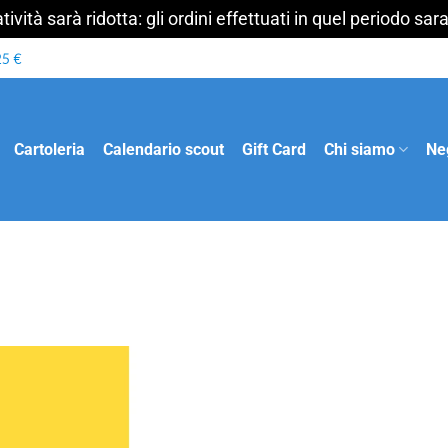
ività sarà ridotta: gli ordini effettuati in quel periodo s
Cartoleria
Calendario scout
Gift Card
Chi siamo
Ne