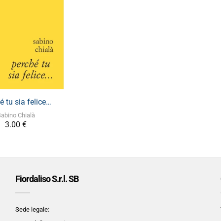
+
é tu sia felice…
abino Chialà
3.00
€
Fiordaliso S.r.l. SB
Sede legale: