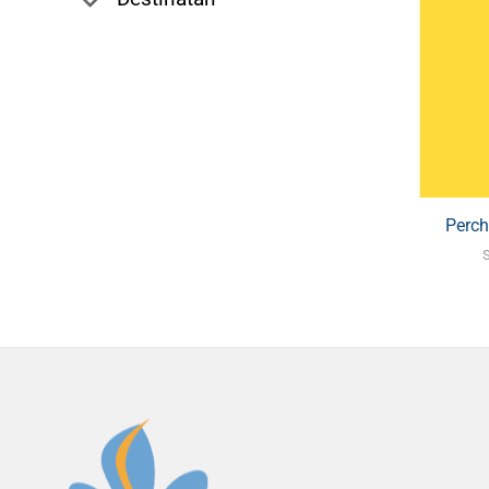
Perch
S