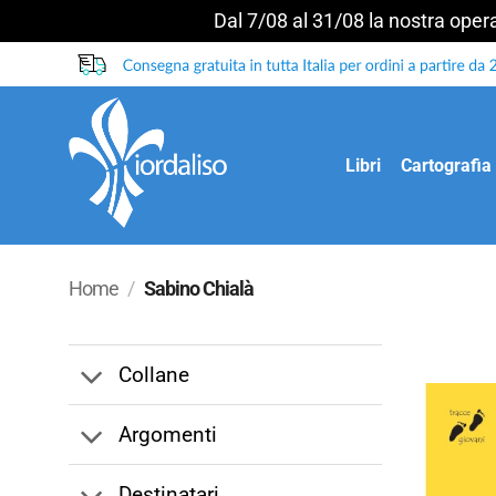
Dal 7/08 al 31/08 la nostra operat
Salta
ai
contenuti
Libri
Cartografia
Home
/
Sabino Chialà
Collane
Argomenti
Destinatari