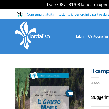
Dal 7/08 al 31/08 la nostra operat
Salta
ai
contenuti
Libri
Cartografia
Il cam
AA.VV.
Suggerime