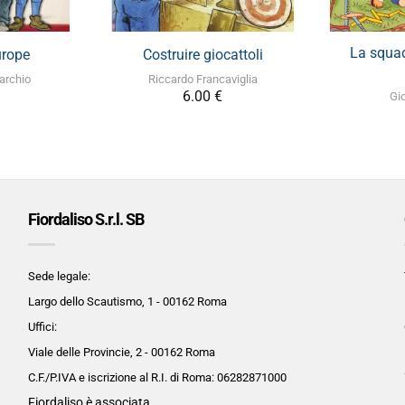
+
La squad
urope
Costruire giocattoli
archio
Riccardo Francaviglia
6.00
€
Gi
Fiordaliso S.r.l. SB
Sede legale:
Largo dello Scautismo, 1 - 00162 Roma
Uffici:
Viale delle Provincie, 2 - 00162 Roma
C.F./P.IVA e iscrizione al R.I. di Roma:
06282871000
Fiordaliso è associata