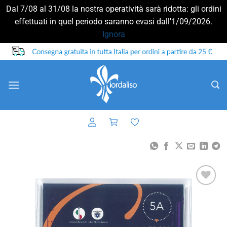
Dal 7/08 al 31/08 la nostra operatività sarà ridotta: gli ordini
effettuati in quel periodo saranno evasi dall'1/09/2026.
Ignora
Salta
ai
contenuti