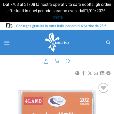
Dal 7/08 al 31/08 la nostra operatività sarà ridotta: gli ordini
effettuati in quel periodo saranno evasi dall'1/09/2026.
Ignora
Salta
ai
contenuti