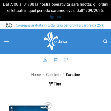
Dal 7/08 al 31/08 la nostra operatività sarà ridotta: gli ordini
effettuati in quel periodo saranno evasi dall'1/09/2026.
Ignora
Salta
ai
contenuti
Home
/
Cartoleria
/
Cartoline
Filtra