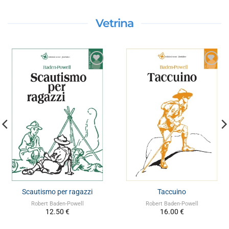
Vetrina
Orsa Maggiore. Una storia
San Francesco d’Assisi
di servizio, una storia vera
Michela Serangeli
12.00
€
AA.VV.
15.00
€