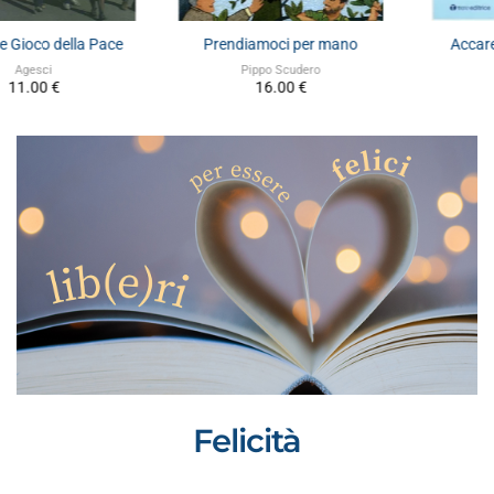
Accarezzare il conflitto
Cittadini del mondo
Ezio Aceti
Robert Baden-Powell
10.00
€
9.00
€
Felicità